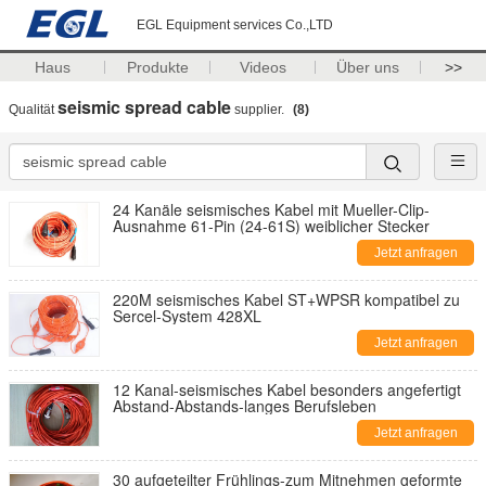
EGL Equipment services Co.,LTD
Haus
Produkte
Videos
Über uns
>>
seismic spread cable
Qualität
supplier.
(8)
24 Kanäle seismisches Kabel mit Mueller-Clip-
Ausnahme 61-Pin (24-61S) weiblicher Stecker
Jetzt anfragen
220M seismisches Kabel ST+WPSR kompatibel zu
Sercel-System 428XL
Jetzt anfragen
12 Kanal-seismisches Kabel besonders angefertigt
Abstand-Abstands-langes Berufsleben
Jetzt anfragen
30 aufgeteilter Frühlings-zum Mitnehmen geformte