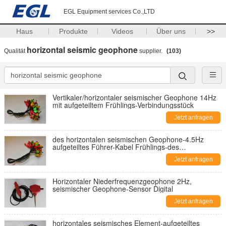
EGL Equipment services Co.,LTD
Haus
Produkte
Videos
Über uns
>>
horizontal seismic geophone
Qualität
supplier.
(103)
Vertikaler/horizontaler seismischer Geophone 14Hz
mit aufgeteiltem Frühlings-Verbindungsstück
Jetzt anfragen
des horizontalen seismischen Geophone-4.5Hz
aufgeteiltes Führer-Kabel Frühlings-des
Verbindungsstück-1m
Jetzt anfragen
Horizontaler Niederfrequenzgeophone 2Hz,
seismischer Geophone-Sensor Digital
Jetzt anfragen
horizontales seismisches Element-aufgeteiltes