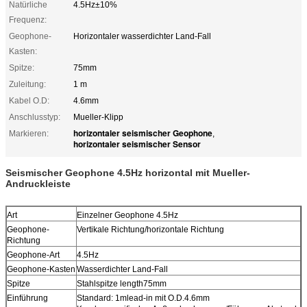
Natürliche
4.5Hz±10%
Frequenz:
Geophone-
Horizontaler wasserdichter Land-Fall
Kasten:
Spitze:
75mm
Zuleitung:
1 m
Kabel O.D:
4.6mm
Anschlusstyp:
Mueller-Klipp
horizontaler seismischer Geophone
Markieren:
,
horizontaler seismischer Sensor
Seismischer Geophone 4.5Hz horizontal mit Mueller-
Andruckleiste
Art
Einzelner Geophone 4.5Hz
Geophone-
Vertikale Richtung/horizontale Richtung
Richtung
Geophone-Art
4.5Hz
Geophone-Kasten
Wasserdichter Land-Fall
Spitze
Stahlspitze length75mm
Einführung
Standard: 1mlead-in mit O.D.4.6mm