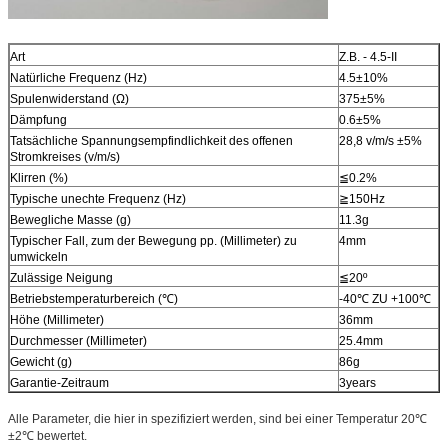
Art
Z.B. - 4.5-II
Natürliche Frequenz (Hz)
4.5±10%
Spulenwiderstand (Ω)
375±5%
Dämpfung
0.6±5%
Tatsächliche Spannungsempfindlichkeit des offenen
28,8 v/m/s ±5%
Stromkreises (v/m/s)
Klirren (%)
≦0.2%
Typische unechte Frequenz (Hz)
≧150Hz
Bewegliche Masse (g)
11.3g
Typischer Fall, zum der Bewegung pp. (Millimeter) zu
4mm
umwickeln
Zulässige Neigung
≦20º
Betriebstemperaturbereich (℃)
-40℃ ZU +100℃
Höhe (Millimeter)
36mm
Durchmesser (Millimeter)
25.4mm
Gewicht (g)
86g
Garantie-Zeitraum
3years
Alle Parameter, die hier in spezifiziert werden, sind bei einer Temperatur 20℃
±2℃ bewertet.