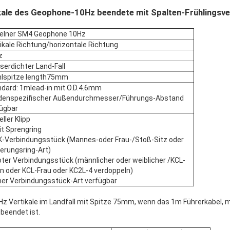
ale des Geophone-10Hz beendete mit Spalten-Frühlingsv
zelner SM4 Geophone 10Hz
ikale Richtung/horizontale Richtung
z
erdichter Land-Fall
hlspitze length75mm
dard: 1mlead-in mit O.D.4.6mm
denspezifischer Außendurchmesser/Führungs-Abstand
ügbar
ller Klipp
it Sprengring
K-Verbindungsstück (Mannes-oder Frau-/Stoß-Sitz oder
erungsring-Art)
ter Verbindungsstück (männlicher oder weiblicher /KCL-
 oder KCL-Frau oder KC2L-4 verdoppeln)
er Verbindungsstück-Art verfügbar
 Vertikale im Landfall mit Spitze 75mm, wenn das 1m Führerkabel, m
beendet ist.