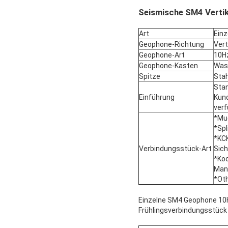
Seismische SM4 Vertik
Art
Ein
Geophone-Richtung
Vert
Geophone-Art
10H
Geophone-Kasten
Wass
Spitze
Sta
Stan
Einführung
Kun
verf
*Mue
*Spl
*KC
Verbindungsstück-Art
Sich
*Koo
Mann
*Oth
Einzelne SM4 Geophone 10Hz
Frühlingsverbindungsstück 