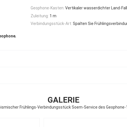
Geophone-Kasten:
Vertikaler wasserdichter Land-Fal
Zuleitung:
1 m
Verbindungsstück-Art:
Spalten Sie Frühlingsverbind
,
Geophone
GALERIE
eismischer Frühlings-Verbindungsstück Soem-Service des Geophone-1