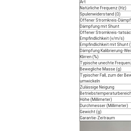
Art
Natürliche Frequenz (Hz)
Spulenwiderstand (Ω)
Offener Stromkreis-Dämp
Dämpfung mit Shunt
Offener Stromkreis-tatsäc
Empfindlichkeit (v/m/s)
Empfindlichkeit mit Shunt 
Dämpfung Kalibrierung-Wei
Klirren (%)
Typische unechte Frequenz
Bewegliche Masse (g)
Typischer Fall, zum der Bew
umwickeln
Zulässige Neigung
Betriebstemperaturbereich
Höhe (Millimeter)
Durchmesser (Millimeter)
Gewicht (g)
Garantie-Zeitraum