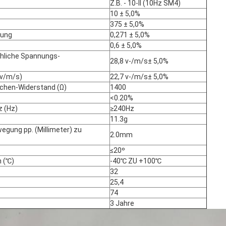
Z.B. - 10-II (10Hz SM4)
10 ± 5,0%
375 ± 5,0%
fung
0,271 ± 5,0%
0,6 ± 5,0%
hliche Spannungs-
28,8 v-/m/s± 5,0%
(v/m/s)
22,7 v-/m/s± 5,0%
chen-Widerstand (Ω)
1400
<0.20%
 (Hz)
≥240Hz
11.3g
egung pp. (Millimeter) zu
2.0mm
≤20º
 (℃)
-40℃ ZU +100℃
32
25,4
74
3 Jahre