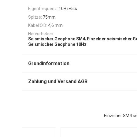
Eigenfrequenz:
10Hz±5%
Spitze:
75mm
Kabel O.D:
4,6 mm
Hervorheben:
,
Seismischer Geophone SM4
Einzelner seismischer 
Seismischer Geophone 10Hz
Grundinformation
Zahlung und Versand AGB
Einzelner SM4 s