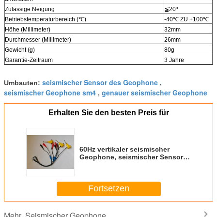
Zulässige Neigung
≦20º
Betriebstemperaturbereich (℃)
-40℃ ZU +100℃
Höhe (Millimeter)
32mm
Durchmesser (Millimeter)
26mm
Gewicht (g)
80g
Garantie-Zeitraum
3 Jahre
seismischer Sensor des Geophone
Umbauten:
,
seismischer Geophone sm4
genauer seismischer Geophone
,
Erhalten Sie den besten Preis für
60Hz vertikaler seismischer
Geophone, seismischer Sensor-
hohe Präzision Digital
Fortsetzen
Seismischer Geophone
Mehr