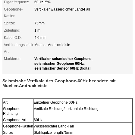
Eigenfrequenz:
60Hz±5%
Geophone-
Vertikaler wasserdichter Land-Fall
Kasten:
Spitze:
75mm
Zuleitung:
1 m
Kabel O.D:
4,6 mm
Verbindungsstück-
Mueller-Andruckleiste
Art:
Vertikaler seismischer Geophone
Markieren:
,
seismischer Geophone 60Hz
,
seismischer Sensor 60Hz Digital
Seismische Vertikale des Geophone-60Hz beendete mit
Mueller-Andruckleiste
Art
Einzelner Geophone 60Hz
Geophone-
Vertikale Richtung/horizontale Richtung
Richtung
Geophone-Art
60Hz
Geophone-Kasten
Wasserdichter Land-Fall
Spitze
Stahlspitze length75mm