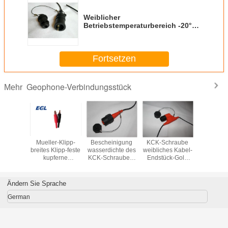
Weiblicher
Betriebstemperaturbereich -20°C-
70°C des Geophone-
Verbindungsstück-MP-16
Fortsetzen
Geophone-Verbindungsstück
Mehr
ophone-
Mueller-Klipp-
Bescheinigung
KCK-Schraube
Hoh
ngsstück
breites Klipp-feste
wasserdichte des
weibliches Kabel-
Empfindli
hnheits-
kupferne
KCK-Schrauben-
Endstück-Gold
Geoph
smisches
materielle Länge
geeignete
überzogene Stifte
Verbindun
hone-
61.1mm, die 40
männlichen
des Geophone-
beendet K
ngsstück
Ampere
Verbindungsstück-
Verbindungsstück-
Verbindun
Ändern Sie Sprache
veranschlagen
ISO9001
0.15m
German